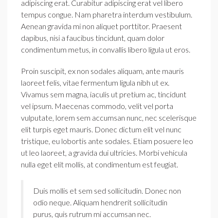
adipiscing erat. Curabitur adipiscing erat vel libero
tempus congue. Nam pharetra interdum vestibulum.
Aenean gravida mi non aliquet porttitor. Praesent
dapibus, nisi a faucibus tincidunt, quam dolor
condimentum metus, in convallis libero ligula ut eros.
Proin suscipit, ex non sodales aliquam, ante mauris
laoreet felis, vitae fermentum ligula nibh ut ex.
Vivamus sem magna, iaculis ut pretium ac, tincidunt
vel ipsum. Maecenas commodo, velit vel porta
vulputate, lorem sem accumsan nunc, nec scelerisque
elit turpis eget mauris. Donec dictum elit vel nunc
tristique, eu lobortis ante sodales. Etiam posuere leo
ut leo laoreet, a gravida dui ultricies. Morbi vehicula
nulla eget elit mollis, at condimentum est feugiat.
Duis mollis et sem sed sollicitudin. Donec non
odio neque. Aliquam hendrerit sollicitudin
purus, quis rutrum mi accumsan nec.