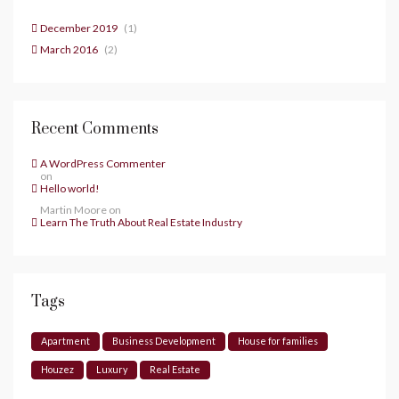
December 2019
(1)
March 2016
(2)
Recent Comments
A WordPress Commenter
on
Hello world!
Martin Moore
on
Learn The Truth About Real Estate Industry
Tags
Apartment
Business Development
House for families
Houzez
Luxury
Real Estate