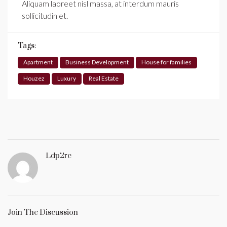
Aliquam laoreet nisl massa, at interdum mauris
sollicitudin et.
Tags:
Apartment
Business Development
House for families
Houzez
Luxury
Real Estate
Ldp2rc
Join The Discussion