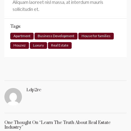
Aliquam laoreet nisl massa, at interdum mauris
sollicitudin et.
Tags:
Apartment
Business Development
House for families
Houzez
Luxury
Real Estate
Ldp2rc
One Thought On “Learn The Truth About Real Estate
Industry”