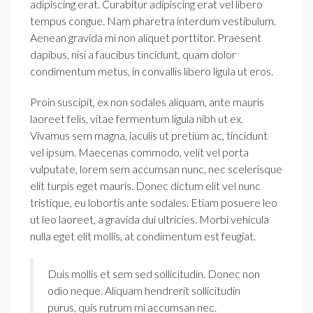
adipiscing erat. Curabitur adipiscing erat vel libero
tempus congue. Nam pharetra interdum vestibulum.
Aenean gravida mi non aliquet porttitor. Praesent
dapibus, nisi a faucibus tincidunt, quam dolor
condimentum metus, in convallis libero ligula ut eros.
Proin suscipit, ex non sodales aliquam, ante mauris
laoreet felis, vitae fermentum ligula nibh ut ex.
Vivamus sem magna, iaculis ut pretium ac, tincidunt
vel ipsum. Maecenas commodo, velit vel porta
vulputate, lorem sem accumsan nunc, nec scelerisque
elit turpis eget mauris. Donec dictum elit vel nunc
tristique, eu lobortis ante sodales. Etiam posuere leo
ut leo laoreet, a gravida dui ultricies. Morbi vehicula
nulla eget elit mollis, at condimentum est feugiat.
Duis mollis et sem sed sollicitudin. Donec non
odio neque. Aliquam hendrerit sollicitudin
purus, quis rutrum mi accumsan nec.