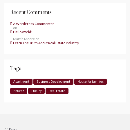
Recent Comments
A WordPress Commenter
on
Hello world!
Martin Moore
on
Learn The Truth About Real Estate Industry
Tags
Apartment
Business Development
House for families
Houzez
Luxury
Real Estate